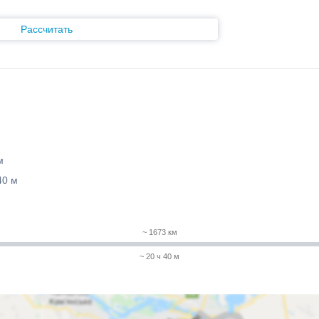
Рассчитать
м
40 м
~ 1673 км
~ 20 ч 40 м