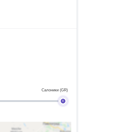
Салоники (GR)
B