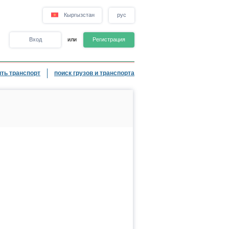
Кыргызстан
рус
Вход
или
Регистрация
ть транспорт
поиск грузов и транспорта