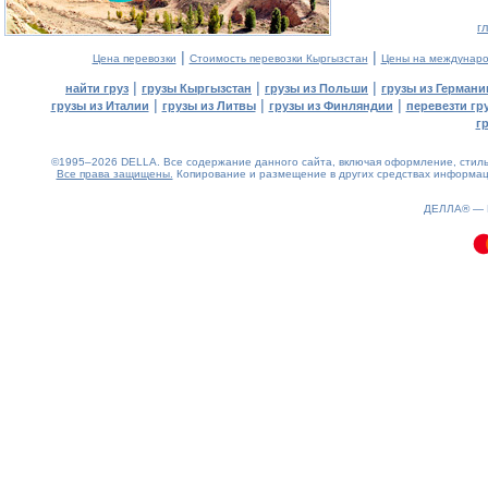
г
|
|
Цена перевозки
Стоимость перевозки Кыргызстан
Цены на междунаро
|
|
|
найти груз
грузы Кыргызстан
грузы из Польши
грузы из Германи
|
|
|
грузы из Италии
грузы из Литвы
грузы из Финляндии
перевезти гр
г
©1995–2026 DELLA. Все содержание данного сайта, включая оформление, стиль 
Все права защищены.
Копирование и размещение в других средствах информаци
0.14(aws3)
090826-13:44:13
ДЕЛЛА® —