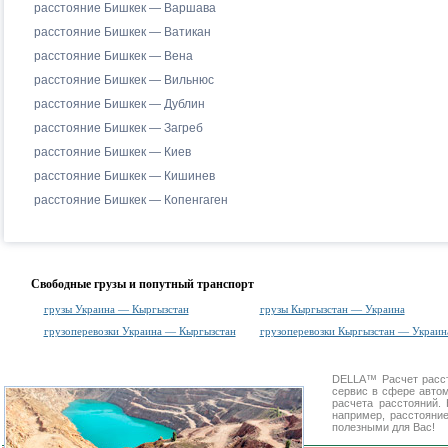
расстояние Бишкек — Варшава
расстояние Бишкек — Ватикан
расстояние Бишкек — Вена
расстояние Бишкек — Вильнюс
расстояние Бишкек — Дублин
расстояние Бишкек — Загреб
расстояние Бишкек — Киев
расстояние Бишкек — Кишинев
расстояние Бишкек — Копенгаген
Свободные грузы и попутный транспорт
грузы Украина — Кыргызстан
грузы Кыргызстан — Украина
грузоперевозки Украина — Кыргызстан
грузоперевозки Кыргызстан — Украин
DELLA™
Расчет расс
сервис в сфере авт
расчета расстояний
например, расстояни
полезными для Вас!