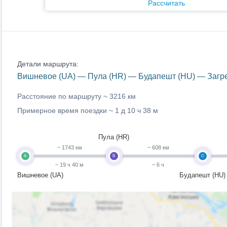
Рассчитать
Детали маршрута:
Вишневое (UA) — Пула (HR) — Будапешт (HU) — Загре
Расстояние по маршруту ~
3216 км
Примерное время поездки ~
1 д 10 ч 38 м
Пула (HR)
~ 1743 км
~ 608 км
A
B
C
~ 19 ч 40 м
~ 6 ч
Вишневое (UA)
Будапешт (HU)