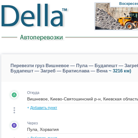
Воскресе
Перевезти груз Вишневое — Пула — Будапешт — Загре
Будапешт — Загреб — Братислава — Вена
~ 3216 км)
Откуда
A
+
Добавить пункт
Через
B