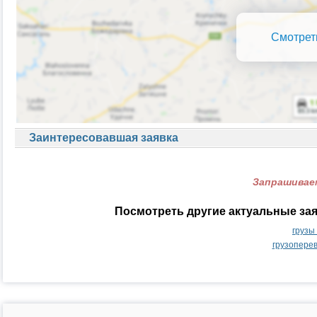
Смотрет
Заинтересовавшая заявка
Запрашиваем
Посмотреть другие актуальные за
грузы
грузопере