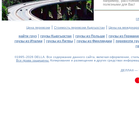
например, расстояни
полезными для Вас!
г
|
|
Цена перевозки
Стоимость перевозки Кыргызстан
Цены на междунаро
|
|
|
найти груз
грузы Кыргызстан
грузы из Польши
грузы из Германи
|
|
|
грузы из Италии
грузы из Литвы
грузы из Финляндии
перевезти гр
г
©1995–2026 DELLA. Все содержание данного сайта, включая оформление, стиль 
Все права защищены.
Копирование и размещение в других средствах информаци
0.12(aws3)
080826-20:14:15
ДЕЛЛА® —