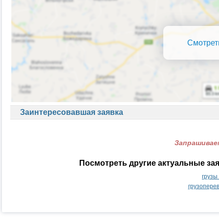
Смотрет
Заинтересовавшая заявка
Запрашиваем
Посмотреть другие актуальные за
грузы
грузопере