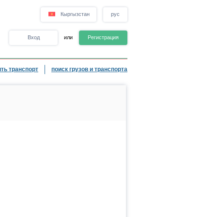
Кыргызстан
рус
Вход
или
Регистрация
ть транспорт
поиск грузов и транспорта