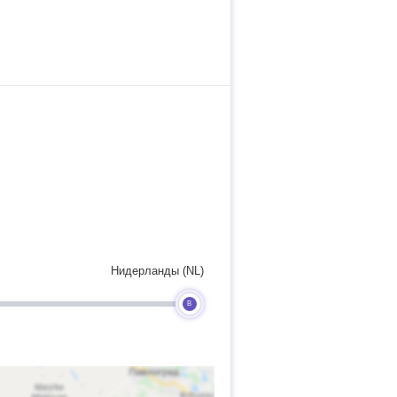
Нидерланды (NL)
B