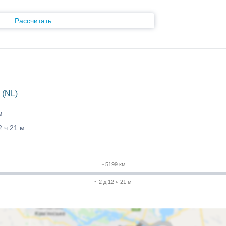
Рассчитать
 (NL)
м
2 ч 21 м
~ 5199 км
~ 2 д 12 ч 21 м