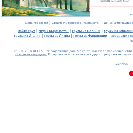
полезными для Вас!
г
|
|
Цена перевозки
Стоимость перевозки Кыргызстан
Цены на междунаро
|
|
|
найти груз
грузы Кыргызстан
грузы из Польши
грузы из Германи
|
|
|
грузы из Италии
грузы из Литвы
грузы из Финляндии
перевезти гр
г
©1995–2026 DELLA. Все содержание данного сайта, включая оформление, стиль 
Все права защищены.
Копирование и размещение в других средствах информаци
0.08(aws4)
060826-23:12:15
ДЕЛЛА® —