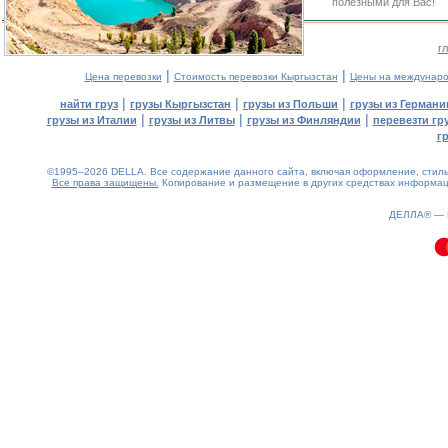
полезными для Вас!
г
|
|
Цена перевозки
Стоимость перевозки Кыргызстан
Цены на междунаро
|
|
|
найти груз
грузы Кыргызстан
грузы из Польши
грузы из Германи
|
|
|
грузы из Италии
грузы из Литвы
грузы из Финляндии
перевезти гр
г
©1995–2026 DELLA. Все содержание данного сайта, включая оформление, стиль 
Все права защищены.
Копирование и размещение в других средствах информаци
0.11(aws3)
080826-05:42:54
ДЕЛЛА® —