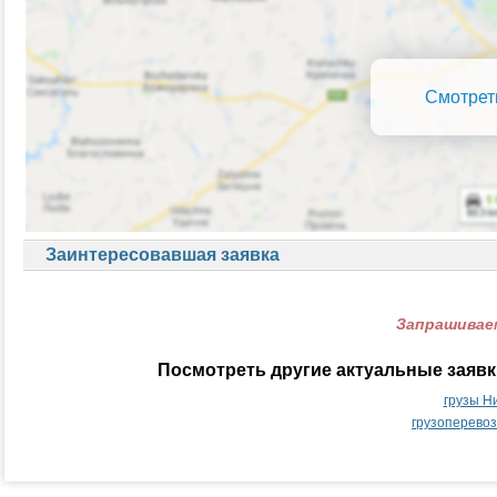
Смотрет
Заинтересовавшая заявка
Запрашиваем
Посмотреть другие актуальные заяв
грузы Н
грузоперево