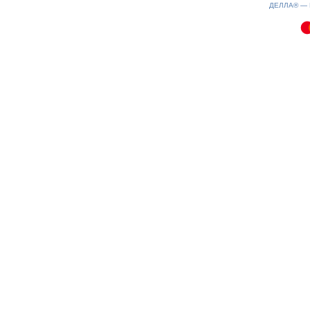
100826-05:26:30
ДЕЛЛА® —