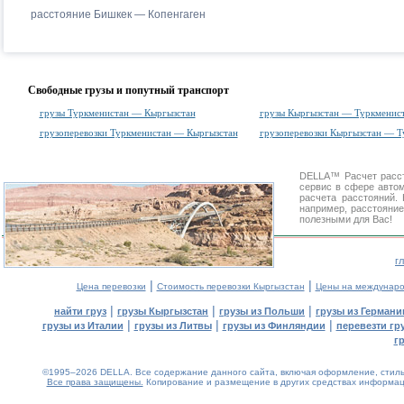
расстояние Бишкек — Копенгаген
Свободные грузы и попутный транспорт
грузы Туркменистан — Кыргызстан
грузы Кыргызстан — Туркменис
грузоперевозки Туркменистан — Кыргызстан
грузоперевозки Кыргызстан — Т
DELLA™
Расчет расс
сервис в сфере авт
расчета расстояний
например, расстояние
полезными для Вас!
г
|
|
Цена перевозки
Стоимость перевозки Кыргызстан
Цены на междунаро
|
|
|
найти груз
грузы Кыргызстан
грузы из Польши
грузы из Германи
|
|
|
грузы из Италии
грузы из Литвы
грузы из Финляндии
перевезти гр
г
©1995–2026 DELLA. Все содержание данного сайта, включая оформление, стиль 
Все права защищены.
Копирование и размещение в других средствах информаци
0.09(aws2)