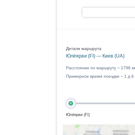
Детали маршрута:
Юлёярви (FI) — Киев (UA)
Расстояние по маршруту ~
1798 к
Примерное время поездки ~
1 д 6
A
Юлёярви (FI)