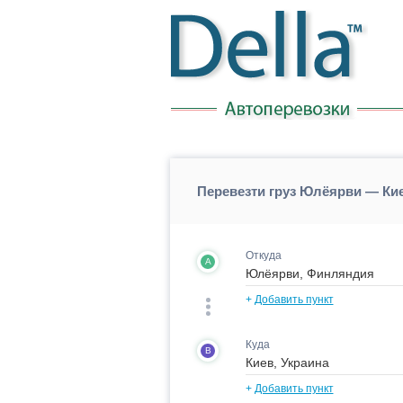
Перевезти груз Юлёярви — Ки
Откуда
A
+
Добавить пункт
Куда
B
+
Добавить пункт