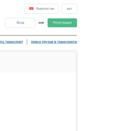
Кыргызстан
рус
Вход
или
Регистрация
ть транспорт
поиск грузов и транспорта