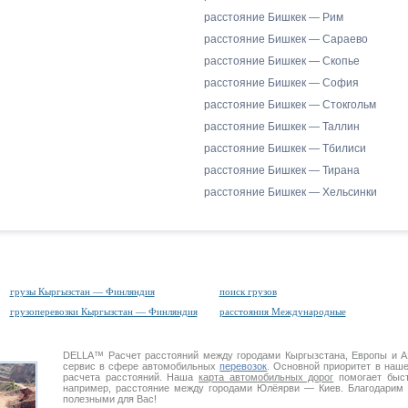
расстояние Бишкек — Рим
расстояние Бишкек — Сараево
расстояние Бишкек — Скопье
расстояние Бишкек — София
расстояние Бишкек — Стокгольм
расстояние Бишкек — Таллин
расстояние Бишкек — Тбилиси
расстояние Бишкек — Тирана
расстояние Бишкек — Хельсинки
грузы Кыргызстан — Финляндия
поиск грузов
грузоперевозки Кыргызстан — Финляндия
расстояния Международные
DELLA™
Расчет расстояний
между городами Кыргызстана, Европы и 
сервис в сфере автомобильных
перевозок
. Основной приоритет в наш
расчета расстояний. Наша
карта автомобильных дорог
помогает быст
например, расстояние между городами Юлёярви — Киев. Благодарим 
полезными для Вас!