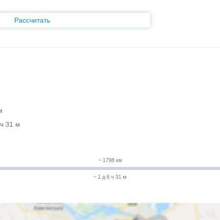
Рассчитать
м
 ч 31 м
~ 1798 км
~ 1 д 6 ч 31 м