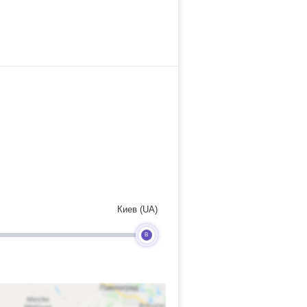
Киев (UA)
B