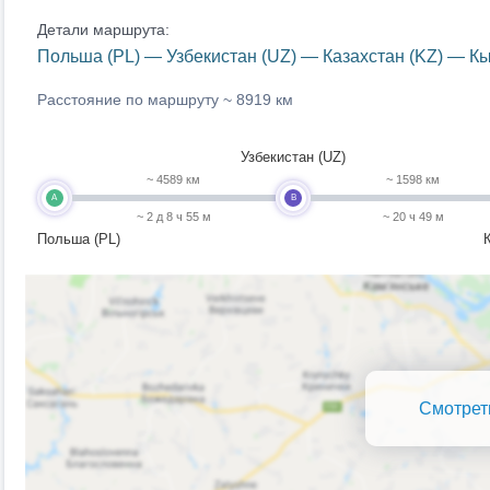
Детали маршрута:
Польша (PL) — Узбекистан (UZ) — Казахстан (KZ) — К
Расстояние по маршруту ~
8919 км
Узбекистан (UZ)
~ 4589 км
~ 1598 км
A
B
~ 2 д 8 ч 55 м
~ 20 ч 49 м
Польша (PL)
К
Смотрет