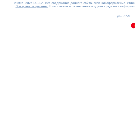
©1995–2026 DELLA. Все содержание данного сайта, включая оформление, стиль 
Все права защищены.
Копирование и размещение в других средствах информаци
0.12(aws4)
090826-09:48:18
ДЕЛЛА® —