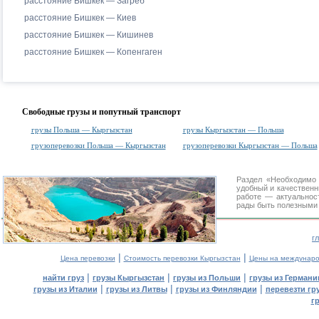
расстояние Бишкек — Загреб
расстояние Бишкек — Киев
расстояние Бишкек — Кишинев
расстояние Бишкек — Копенгаген
Свободные грузы и попутный транспорт
грузы Польша — Кыргызстан
грузы Кыргызстан — Польша
грузоперевозки Польша — Кыргызстан
грузоперевозки Кыргызстан — Польша
Раздел «Необходимо
удобный и качествен
работе — актуальнос
рады быть полезными 
г
|
|
Цена перевозки
Стоимость перевозки Кыргызстан
Цены на междунаро
|
|
|
найти груз
грузы Кыргызстан
грузы из Польши
грузы из Германи
|
|
|
грузы из Италии
грузы из Литвы
грузы из Финляндии
перевезти гр
г