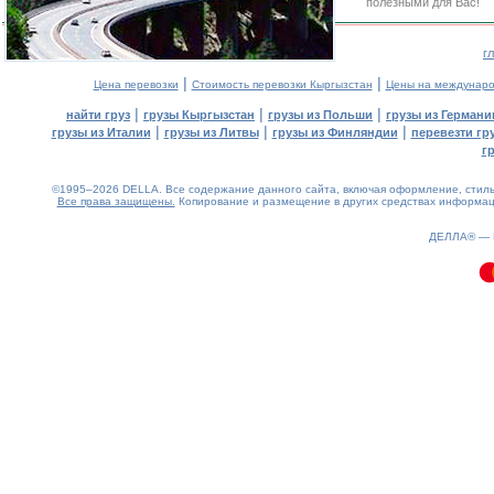
полезными для Вас!
г
|
|
Цена перевозки
Стоимость перевозки Кыргызстан
Цены на междунаро
|
|
|
найти груз
грузы Кыргызстан
грузы из Польши
грузы из Германи
|
|
|
грузы из Италии
грузы из Литвы
грузы из Финляндии
перевезти гр
г
©1995–2026 DELLA. Все содержание данного сайта, включая оформление, стиль 
Все права защищены.
Копирование и размещение в других средствах информаци
0.07(aws3)
080826-04:02:00
ДЕЛЛА® —