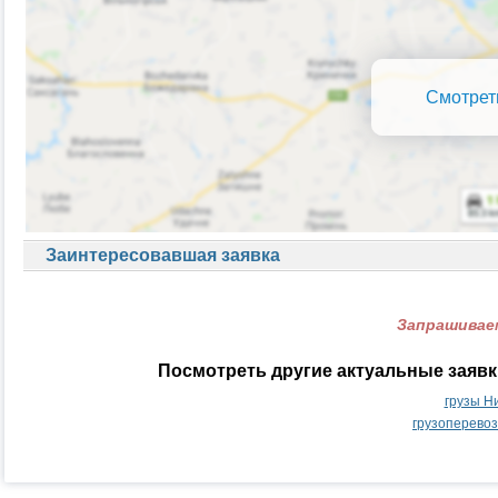
Смотрет
Заинтересовавшая заявка
Запрашиваем
Посмотреть другие актуальные заяв
грузы Н
грузоперево