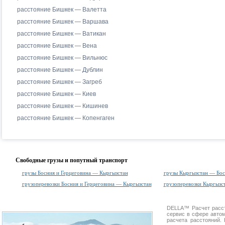
расстояние Бишкек — Валетта
расстояние Бишкек — Варшава
расстояние Бишкек — Ватикан
расстояние Бишкек — Вена
расстояние Бишкек — Вильнюс
расстояние Бишкек — Дублин
расстояние Бишкек — Загреб
расстояние Бишкек — Киев
расстояние Бишкек — Кишинев
расстояние Бишкек — Копенгаген
Свободные грузы и попутный транспорт
грузы Босния и Герцеговина — Кыргызстан
грузы Кыргызстан — Бос
грузоперевозки Босния и Герцеговина — Кыргызстан
грузоперевозки Кыргызс
DELLA™
Расчет расс
сервис в сфере авт
расчета расстояний