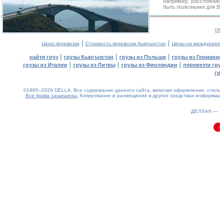
например, расстояние
быть полезными для В
г
|
|
Цена перевозки
Стоимость перевозки Кыргызстан
Цены на междунаро
|
|
|
найти груз
грузы Кыргызстан
грузы из Польши
грузы из Германи
|
|
|
грузы из Италии
грузы из Литвы
грузы из Финляндии
перевезти гр
г
©1995–2026 DELLA. Все содержание данного сайта, включая оформление, стиль 
Все права защищены.
Копирование и размещение в других средствах информаци
0.09(aws2)
090826-11:49:25
ДЕЛЛА® —