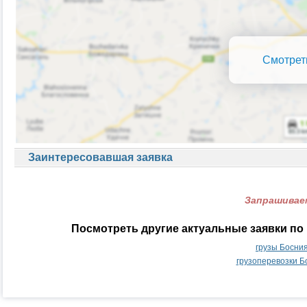
Смотрет
Заинтересовавшая заявка
Запрашиваем
Посмотреть другие актуальные заявки по
грузы Босни
грузоперевозки Б