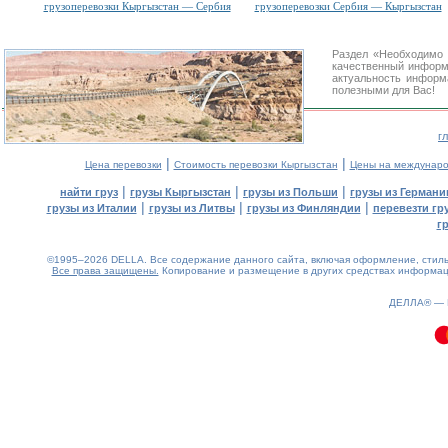
грузоперевозки Кыргызстан — Сербия
грузоперевозки Сербия — Кыргызстан
Раздел «Необходимо
качественный информ
актуальность информа
полезными для Вас!
г
|
|
Цена перевозки
Стоимость перевозки Кыргызстан
Цены на междунаро
|
|
|
найти груз
грузы Кыргызстан
грузы из Польши
грузы из Германи
|
|
|
грузы из Италии
грузы из Литвы
грузы из Финляндии
перевезти гр
г
©1995–2026 DELLA. Все содержание данного сайта, включая оформление, стиль 
Все права защищены.
Копирование и размещение в других средствах информаци
0.12(aws2)
070826-05:13:36
ДЕЛЛА® —