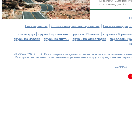
например, расстояние
полезными для Вас!
г
|
|
Цена перевозки
Стоимость перевозки Кыргызстан
Цены на междунаро
|
|
|
найти груз
грузы Кыргызстан
грузы из Польши
грузы из Германи
|
|
|
грузы из Италии
грузы из Литвы
грузы из Финляндии
перевезти гр
г
©1995–2026 DELLA. Все содержание данного сайта, включая оформление, стиль 
Все права защищены.
Копирование и размещение в других средствах информаци
0.08(aws4)
090826-16:45:53
ДЕЛЛА® —