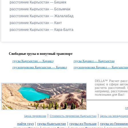
расстояние Кыргызстан — Бишкек
расстояние Кыргызстан — Бозымчак
расстояние Кыргызстан — Жалалабад
расстояние Кыргызстан — Кант
расстояние Кыргызстан — Кара-Балта
Свободные грузы и попутный транспорт
грузы Кыргызстан — Каракол
грузы Каракол — Кыргызстан
грузоперевозки Кыргызстан — Каракол
грузоперевозки Каракол — Кыргызстан
DELLA™
Расчет расс
сервис в сфере авт
расчета расстояний
например, расстояние
полезными для Вас!
г
|
|
Цена перевозки
Стоимость перевозки Кыргызстан
Цены на междунаро
|
|
|
найти груз
грузы Кыргызстан
грузы из Польши
грузы из Германи