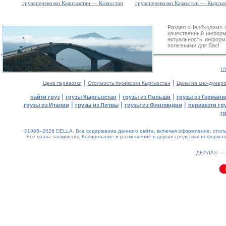
грузоперевозки Кыргызстан — Казахстан
грузоперевозки Казахстан — Кыргыз
Раздел «Необходимо 
качественный информ
актуальность информа
полезными для Вас!
г
|
|
Цена перевозки
Стоимость перевозки Кыргызстан
Цены на междунаро
|
|
|
найти груз
грузы Кыргызстан
грузы из Польши
грузы из Германи
|
|
|
грузы из Италии
грузы из Литвы
грузы из Финляндии
перевезти гр
г
©1995–2026 DELLA. Все содержание данного сайта, включая оформление, стиль 
Все права защищены.
Копирование и размещение в других средствах информаци
0.13(aws3)
080826-15:38:38
ДЕЛЛА® —